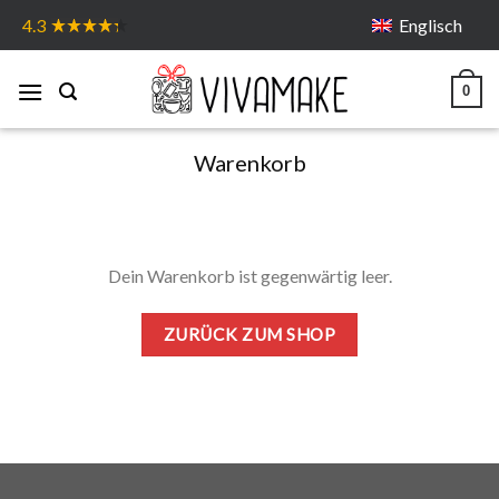
Skip
Englisch
4.3
to
content
0
Warenkorb
Dein Warenkorb ist gegenwärtig leer.
ZURÜCK ZUM SHOP