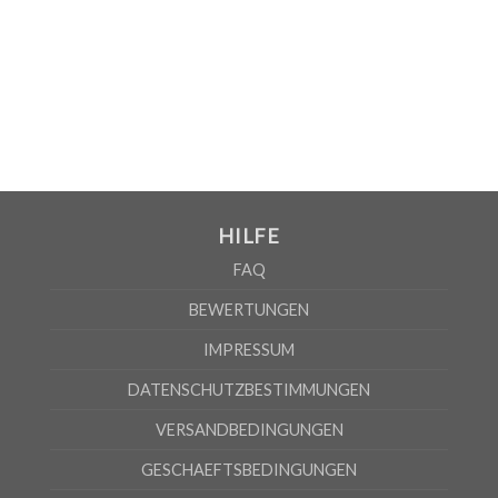
MEN
S
M
L
XL
2XL
3XL
A
69cm
71cm
73cm
75cm
77cm
79cm
B
54cm
57cm
60cm
63cm
66cm
69cm
HILFE
WOMEN
FAQ
S
M
L
XL
A
65cm
67cm
70cm
72cm
BEWERTUNGEN
B
50cm
53cm
56cm
60cm
IMPRESSUM
Nach Angaben des Lieferanten kann die Fehlerquote 5% betragen
DATENSCHUTZBESTIMMUNGEN
VERSANDBEDINGUNGEN
GESCHAEFTSBEDINGUNGEN