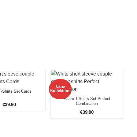
Neue
N
Kollektion!
Koll
-Shirts Set Cards
Paare T-Shirts Set Perfect
Combination
€
39
.
90
€
39
.
90