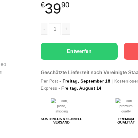
39
€
90
Paare T-Shirts Set Chess King Queen Menge
Entwerfen
Geschätzte Lieferzeit nach Vereinigte St
Per Post -
Freitag, September 18
| Kostenlose
Express -
Freitag, August 14
KOSTENLOS & SCHNELL
PREMIUM
VERSAND
QUALITÄT