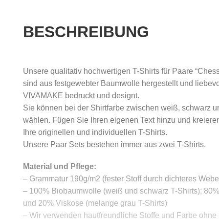
BESCHREIBUNG
Unsere qualitativ hochwertigen T-Shirts für Paare “Che
sind aus festgewebter Baumwolle hergestellt und liebevo
VIVAMAKE bedruckt und designt.
Sie können bei der Shirtfarbe zwischen weiß, schwarz u
wählen. Fügen Sie Ihren eigenen Text hinzu und kreiere
Ihre originellen und individuellen T-Shirts.
Unsere Paar Sets bestehen immer aus zwei T-Shirts.
Material und Pflege:
– Grammatur 190g/m2 (fester Stoff durch dichteres Webe
– 100% Biobaumwolle (weiß und schwarz T-Shirts); 80
und 20% Viskose (melange grau T-Shirts)
– Wir verwenden hautfreundliche Stoffe und Farbe ohne