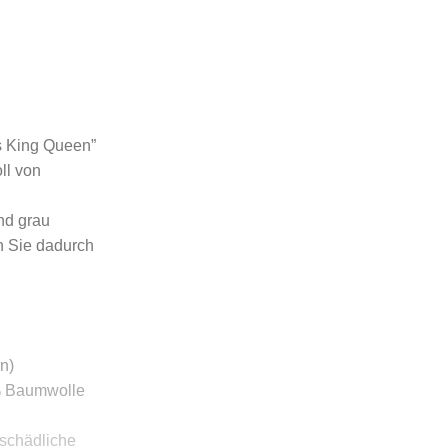
ss King Queen”
ll von
nd grau
n Sie dadurch
n)
% Baumwolle
 schädliche