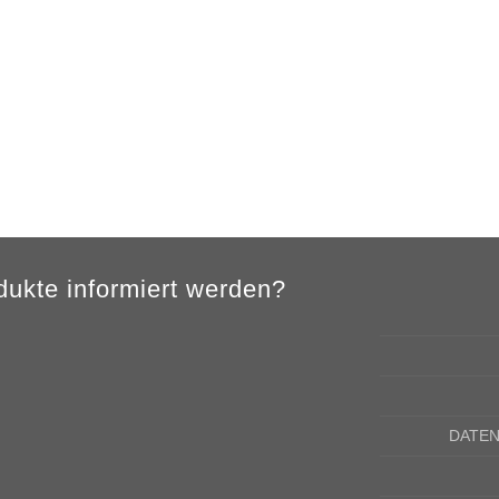
4XL
5XL
84cm
88cm
68cm
72cm
ukte informiert werden?
DATE