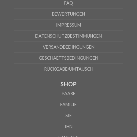
FAQ
S
M
L
XL
2XL
A
61cm
63cm
65cm
67cm
69cm
BEWERTUNGEN
B
41cm
44cm
47cm
50cm
53cm
IMPRESSUM
Nach Angaben des Lieferanten kann die Fehlerquote 5% betragen
DATENSCHUTZBESTIMMUNGEN
VERSANDBEDINGUNGEN
GESCHAEFTSBEDINGUNGEN
RÜCKGABE/UMTAUSCH
SHOP
PAARE
FAMILIE
SIE
IHN