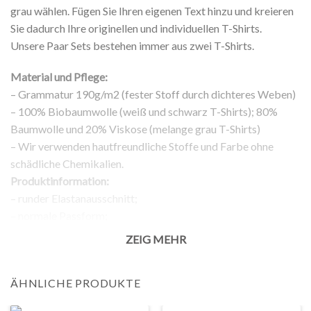
grau wählen. Fügen Sie Ihren eigenen Text hinzu und kreieren
Sie dadurch Ihre originellen und individuellen T-Shirts.
Unsere Paar Sets bestehen immer aus zwei T-Shirts.
Material und Pflege:
– Grammatur 190g/m2 (fester Stoff durch dichteres Weben)
– 100% Biobaumwolle (weiß und schwarz T-Shirts); 80%
Baumwolle und 20% Viskose (melange grau T-Shirts)
– Wir verwenden hautfreundliche Stoffe und Farbe ohne
schädliche Chemikalien.
Produktinformation:
– runder Elastanausschnitt;
– normale Passform;
– kurze Ärmel;
ZEIG MEHR
– Aufdruck auf der Vorderseite;
Rückgabe:
ÄHNLICHE PRODUKTE
– 100% Rückgabegarantie.
Anmerkung: