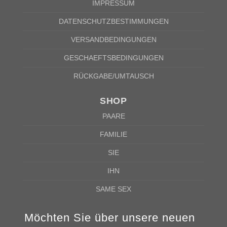
IMPRESSUM
S
M
L
XL
2XL
A
61cm
63cm
65cm
67cm
69cm
DATENSCHUTZBESTIMMUNGEN
B
41cm
44cm
47cm
50cm
53cm
VERSANDBEDINGUNGEN
Nach Angaben des Lieferanten kann die Fehlerquote 5% betragen
GESCHAEFTSBEDINGUNGEN
RÜCKGABE/UMTAUSCH
SHOP
PAARE
FAMILIE
SIE
IHN
SAME SEX
Möchten Sie über unsere neuen