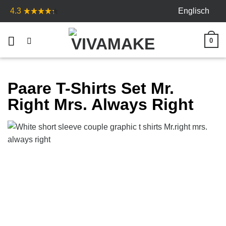
Skip
Englisch
4.3
to
content
0
Paare T-Shirts Set Mr.
Right Mrs. Always Right