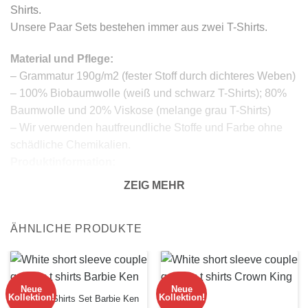
Shirts.
Unsere Paar Sets bestehen immer aus zwei T-Shirts.
Material und Pflege:
– Grammatur 190g/m2 (fester Stoff durch dichteres Weben)
– 100% Biobaumwolle (weiß und schwarz T-Shirts); 80%
Baumwolle und 20% Viskose (melange grau T-Shirts)
– Wir verwenden hautfreundliche Stoffe und Farbe ohne
schädliche Chemikalien.
Produktinformation:
– runder Elastanausschnitt;
ZEIG MEHR
– normale Passform;
– kurze Ärmel;
ÄHNLICHE PRODUKTE
– Aufdruck auf der Vorderseite;
Rückgabe:
– 100% Rückgabegarantie.
Anmerkung:
Neue
Neue
Kollektion!
Kollektion!
Paare T-Shirts Set Barbie Ken
Die tatsächliche Farbe Ihres Produkts kann leicht von den