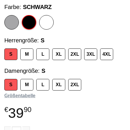
Farbe
SCHWARZ
Herrengröße
S
S
M
L
XL
2XL
3XL
4XL
Damengröße
S
S
M
L
XL
2XL
Größentabelle
39
€
90