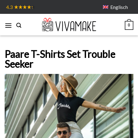
Skip
Englisch
4.3
to
content
0
Paare T-Shirts Set Trouble
Seeker