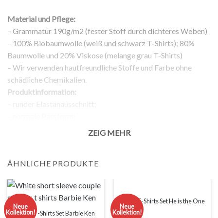
Material und Pflege:
– Grammatur 190g/m2 (fester Stoff durch dichteres Weben)
– 100% Biobaumwolle (weiß und schwarz T-Shirts); 80%
Baumwolle und 20% Viskose (melange grau T-Shirts)
– Wir verwenden hautfreundliche Stoffe und Farbe ohne
schädliche Chemikalien.
Produktinformation:
– runder Elastanausschnitt;
– normale Passform;
– kurze Ärmel;
ZEIG MEHR
– Aufdruck auf der Vorderseite;
Rückgabe:
ÄHNLICHE PRODUKTE
– 100% Rückgabegarantie.
Anmerkung:
Die tatsächliche Farbe Ihres Produkts kann leicht von den
Bildern der Webseite abweichen. Dies kann verschiedene
Paare T-Shirts Set He is the One
Neue
Neue
Kollektion!
Kollektion!
Gründe haben, wie zum Beispiel die Helligkeit Ihres
Paare T-Shirts Set Barbie Ken