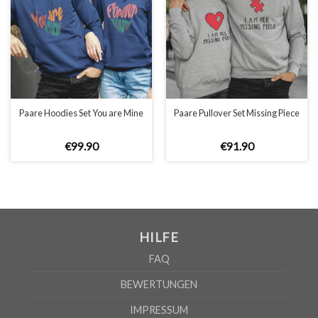
Paare Hoodies Set You are Mine
Paare Pullover Set Missing Piece
€
99
.
90
€
91
.
90
HILFE
FAQ
BEWERTUNGEN
IMPRESSUM