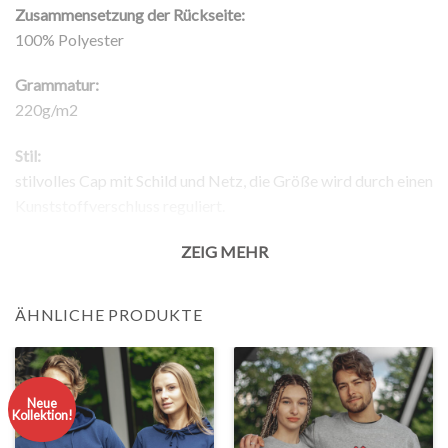
Zusammensetzung der Rückseite:
100% Polyester
Grammatur:
220g/m2
Stil:
stilvolles Cap mit Schild und Netz, die Größe wird durch einen
Kunststoffverschluss reguliert.
Rückgabe:
ZEIG MEHR
– 100% Rückgabegarantie.
ÄHNLICHE PRODUKTE
Neue
Kollektion!