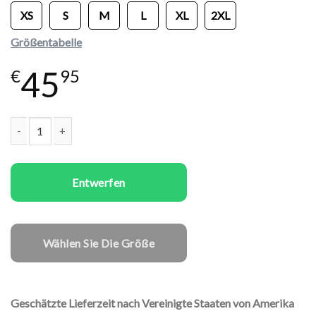
XS
S
M
L
XL
2XL
Größentabelle
45
€
95
Frauen Pullover Dealer Menge
Entwerfen
Wählen Sie Die Größe
Geschätzte Lieferzeit nach Vereinigte Staaten von Amerika