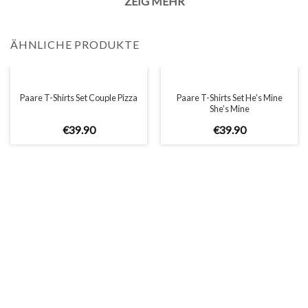
Rückgabe:
ZEIG MEHR
– 100% Rückgabegarantie.
ÄHNLICHE PRODUKTE
Paare T-Shirts Set He’s Mine
Paare T-Shirts Set Couple Pizza
She’s Mine
€
39
.
90
€
39
.
90