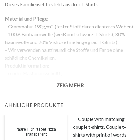
Dieses Familienset besteht aus drei T-Shirts.
Material und Pflege:
– Grammatur 190g/m2 (fester Stoff durch dichteres Weben)
– 100% Biobaumwolle (weiß und schwarz T-Shirts); 80%
Baumwolle und 20% Viskose (melange grau T-Shirts)
– Wir verwenden hautfreundliche Stoffe und Farbe ohne
schädliche Chemikalien.
Produktinformation:
– runder Elastanausschnitt;
– normale Passform;
ZEIG MEHR
– kurze Ärmel;
– Aufdruck auf der Vorderseite;
Rückgabe:
ÄHNLICHE PRODUKTE
– 100% Rückgabegarantie.
Anmerkung:
Die tatsächliche Farbe Ihres Produkts kann leicht von den
Paare T-Shirts Set Pizza
Transparent
Bildern der Webseite abweichen. Dies kann verschiedene