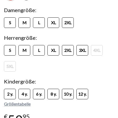
Damengröße
S
M
L
XL
2XL
Herrengröße
S
M
L
XL
2XL
3XL
4XL
5XL
Kindergröße
2 y.
4 y.
6 y.
8 y.
10 y.
12 y.
Größentabelle
€
95