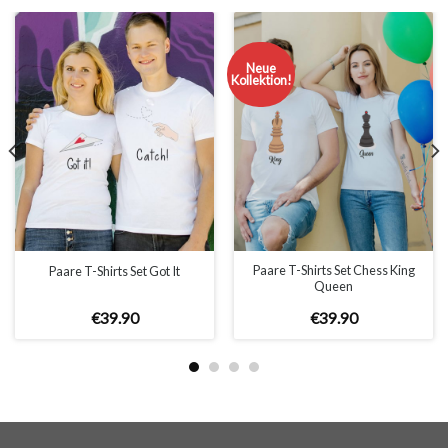
– 100% Rückgabegarantie.
Anmerkung:
Die tatsächliche Farbe Ihres Produkts kann leicht von den
Neue
Bildern der Webseite abweichen. Dies kann verschiedene
Kollektion!
Gründe haben, wie zum Beispiel die Helligkeit Ihres
Bildschirms oder die Lichtverhältnisse.
WICHTIG: Bitte überprüfen Sie die Größentabelle bevor Sie
Ihre Bestellung aufgeben!
GRÖSSENTABELLE
Paare T-Shirts Set Chess King
Paare T-Shirts Set Got It
Queen
€
39
.
90
€
39
.
90
WOMEN
S
M
L
XL
2XL
A
61cm
63cm
65cm
67cm
69cm