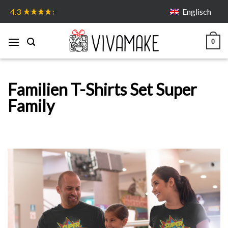
Skip
Englisch
4.3
to
content
0
Familien T-Shirts Set Super
Family