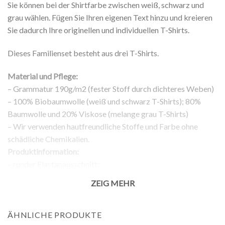
Sie können bei der Shirtfarbe zwischen weiß, schwarz und
grau wählen. Fügen Sie Ihren eigenen Text hinzu und kreieren
Sie dadurch Ihre originellen und individuellen T-Shirts.
Dieses Familienset besteht aus drei T-Shirts.
Material und Pflege:
– Grammatur 190g/m2 (fester Stoff durch dichteres Weben)
– 100% Biobaumwolle (weiß und schwarz T-Shirts); 80%
Baumwolle und 20% Viskose (melange grau T-Shirts)
– Wir verwenden hautfreundliche Stoffe und Farbe ohne
schädliche Chemikalien.
Produktinformation:
– runder Elastanausschnitt;
– normale Passform;
ZEIG MEHR
– kurze Ärmel;
– Aufdruck auf der Vorderseite;
Rückgabe:
ÄHNLICHE PRODUKTE