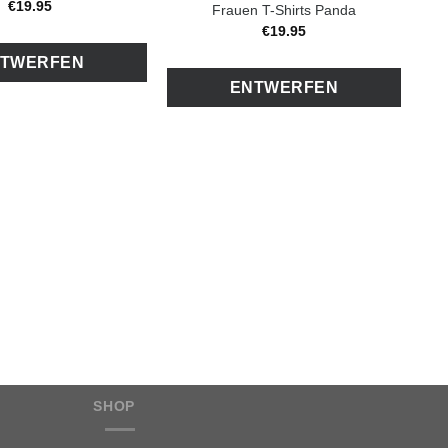
€
19
.
95
Frauen T-Shirts Panda
€
19
.
95
TWERFEN
ENTWERFEN
Sa
SHOP