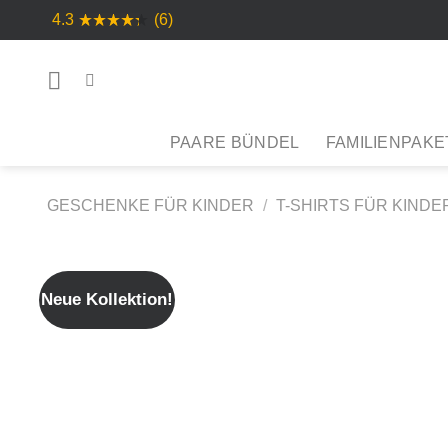
Skip
4.3
(6)
to
content
PAARE BÜNDEL
FAMILIENPAKE
GESCHENKE FÜR KINDER
/
T-SHIRTS FÜR KINDE
Neue Kollektion!