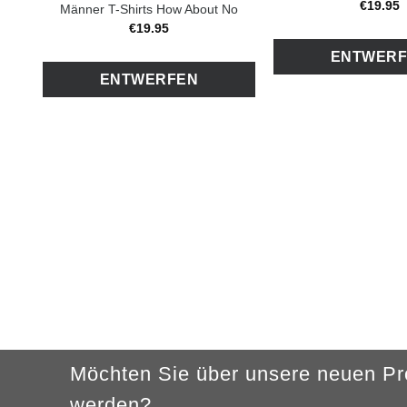
€
19
.
95
Männer T-Shirts How About No
€
19
.
95
ENTWER
ENTWERFEN
Möchten Sie über unsere neuen Pro
werden?