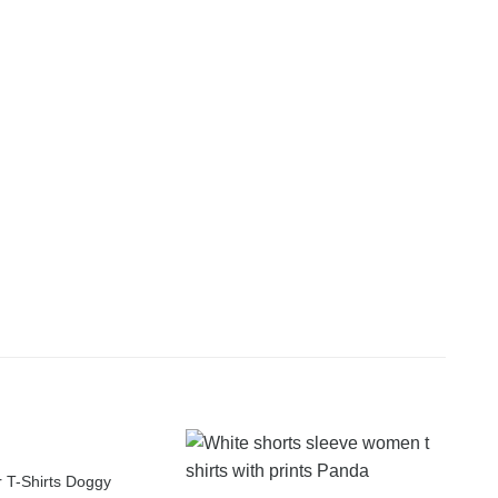
r T-Shirts Doggy
Neue