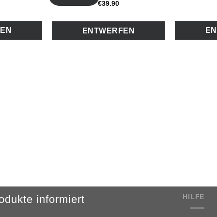
€
39
.
90
FEN
EN
ENTWERFEN
HILFE
dukte informiert