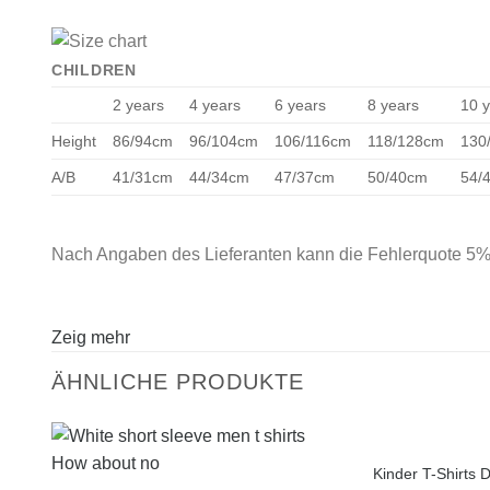
CHILDREN
2 years
4 years
6 years
8 years
10 
Height
86/94cm
96/104cm
106/116cm
118/128cm
130
A/B
41/31cm
44/34cm
47/37cm
50/40cm
54/
Nach Angaben des Lieferanten kann die Fehlerquote 5%
Zeig mehr
ÄHNLICHE PRODUKTE
Kinder T-Shirts 