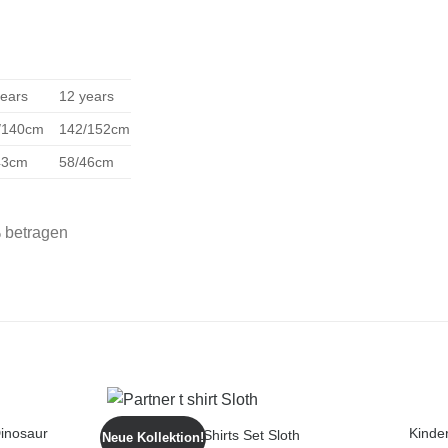
years
12 years
/140cm
142/152cm
43cm
58/46cm
 betragen
Dinosaur
Kinde
Paare T-Shirts Set Sloth
Neue Kollektion!