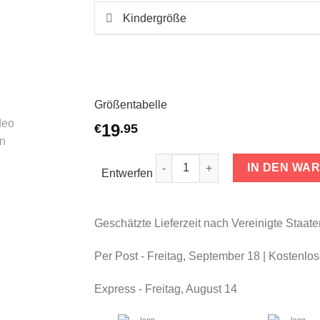
Kindergröße
Größentabelle
19
€
.
95
Kinder T-Shirts Happy Feet Meng
IN DEN WA
Entwerfen
Geschätzte Lieferzeit nach Vereinigte Staa
Per Post -
Freitag, September 18
| Kostenlo
Express -
Freitag, August 14