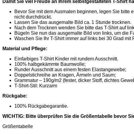
Damit Sie viel Freude an Ihrem selbstgestalteten T-Shirt h
Bevor Sie mit dem Ausmalen beginnen, legen Sie bitte ei
nicht durchdrückt.
Lassen Sie das ausgemalte Bild ca. 1 Stunde trocknen.
Nach dem Trocknen wenden Sie bitte das T-Shirt auf lin
Bügeln Sie nun das ausgemalte Bild von links, um die Fa
Waschen Sie Ihr T-Shirt immer auf links bei 30 Grad mit
Material und Pflege:
Einfarbiges T-Shirt Kinder mit rundem Ausschnitt.
100% halbgekämmte Baumwolle;
Runder Ausschnitt aus einem festen Elastangewebe;
Doppelstichreihe an Kragen, Ärmeln und Saum;
Grammatur – 190g/m2 (fester, dicker Stoff, dichtes Gewe
T-Shirt-Stil: Kurzarm
Rückgabe:
100% Rückgabegarantie.
WICHTIG: Bitte überprüfen Sie die Größentabelle bevor Si
Größentabelle