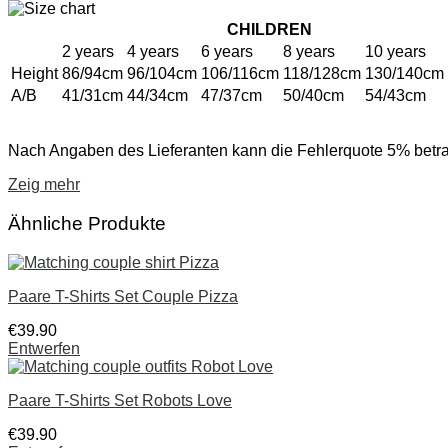
CHILDREN
2 years
4 years
6 years
8 years
10 years
Height
86/94cm
96/104cm
106/116cm
118/128cm
130/140cm
A/B
41/31cm
44/34cm
47/37cm
50/40cm
54/43cm
Nach Angaben des Lieferanten kann die Fehlerquote 5% betr
Zeig mehr
Ähnliche Produkte
Paare T-Shirts Set Couple Pizza
€
39
.
90
Entwerfen
Paare T-Shirts Set Robots Love
€
39
.
90