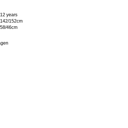
12 years
142/152cm
58/46cm
agen