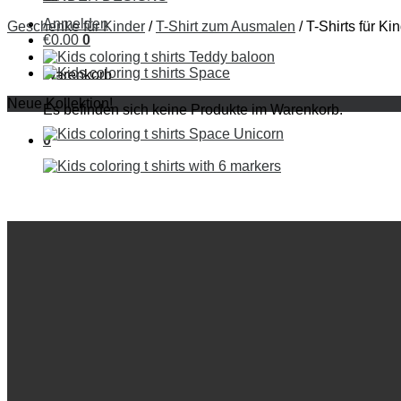
Anmelden
Geschenke für Kinder
/
T-Shirt zum Ausmalen
/
T-Shirts für Ki
€
0
.
00
0
Warenkorb
Neue Kollektion!
Es befinden sich keine Produkte im Warenkorb.
0