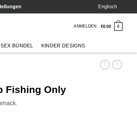
Englisch
stellungen
ANMELDEN
0
€
0
.
00
 SEX BÜNDEL
KINDER DESIGNS
p Fishing Only
chmack.