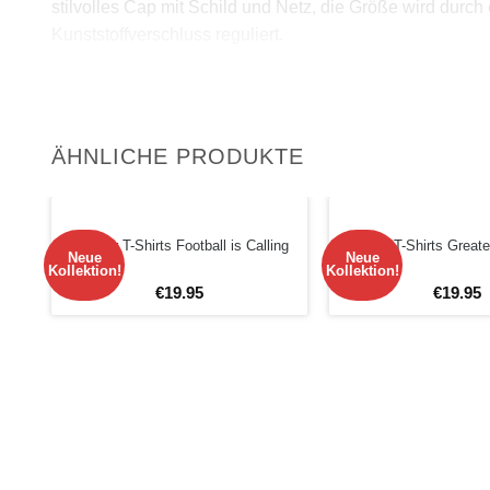
stilvolles Cap mit Schild und Netz, die Größe wird durch
Kunststoffverschluss reguliert.
Rückgabe:
– 100% Rückgabegarantie.
ÄHNLICHE PRODUKTE
Männer T-Shirts Football is Calling
Männer T-Shirts Great
Neue
Neue
Kollektion!
Kollektion!
€
19
.
95
€
19
.
95