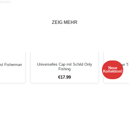
 einen
ZEIG MEHR
Universelles Cap mit Schild Only
est Fisherman
Männer T-
Neue
Fishing
Kollektion!
€
17
.
99