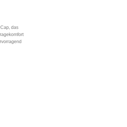
s Cap, das
ragekomfort
ervorragend