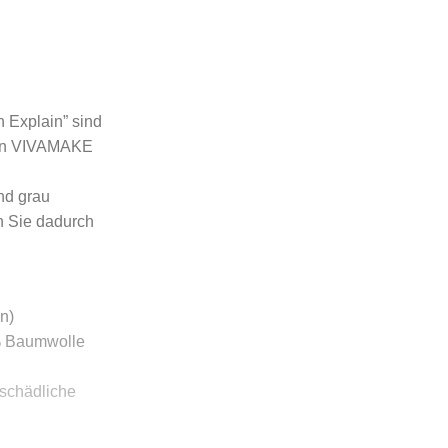
n Explain” sind
 von VIVAMAKE
nd grau
n Sie dadurch
n)
% Baumwolle
 schädliche