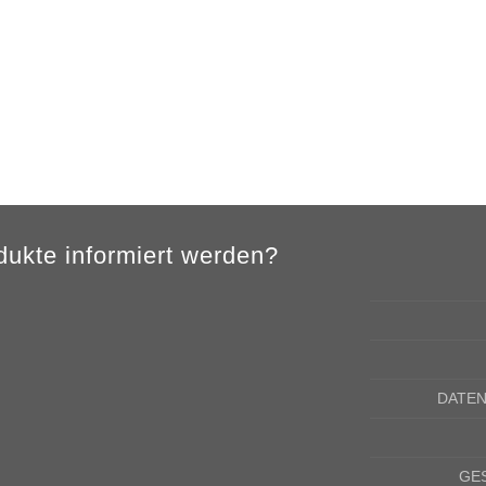
4XL
5XL
84cm
88cm
68cm
72cm
ukte informiert werden?
DATE
GE