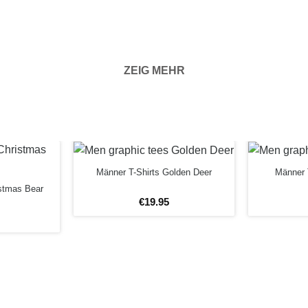
ZEIG MEHR
n Bildern der
aben, wie zum
rhältnisse.
Männer T-Shirts Golden Deer
Männer 
r Sie Ihre
istmas Bear
€
19
.
95