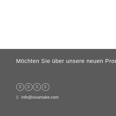
MEN
XS
S
M
L
XL
2XL
3XL
A
62cm
69cm
72cm
74cm
76cm
78cm
80cm
B
49cm
50cm
53cm
56cm
59cm
62cm
64cm
Nach Angaben des Lieferanten kann die Fehlerquote 5% betragen
Möchten Sie über unsere neuen Prod
info@vivamake.com