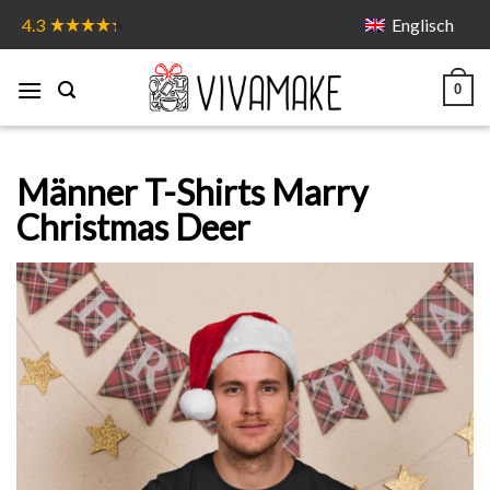
Skip
Englisch
4.3
to
content
0
Männer T-Shirts Marry
Christmas Deer