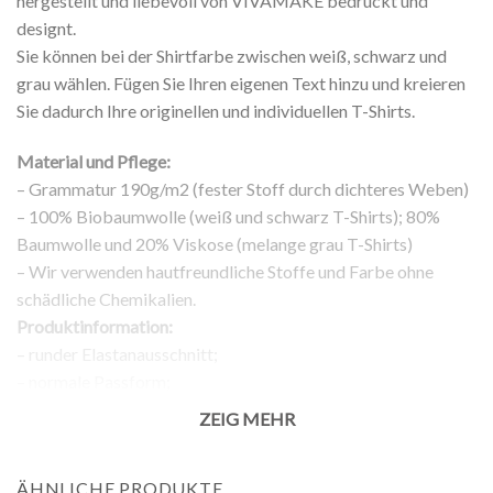
hergestellt und liebevoll von VIVAMAKE bedruckt und
designt.
Sie können bei der Shirtfarbe zwischen weiß, schwarz und
grau wählen. Fügen Sie Ihren eigenen Text hinzu und kreieren
Sie dadurch Ihre originellen und individuellen T-Shirts.
Material und Pflege:
– Grammatur 190g/m2 (fester Stoff durch dichteres Weben)
– 100% Biobaumwolle (weiß und schwarz T-Shirts); 80%
Baumwolle und 20% Viskose (melange grau T-Shirts)
– Wir verwenden hautfreundliche Stoffe und Farbe ohne
schädliche Chemikalien.
Produktinformation:
– runder Elastanausschnitt;
– normale Passform;
– kurze Ärmel;
ZEIG MEHR
– Aufdruck auf der Vorderseite;
Rückgabe:
ÄHNLICHE PRODUKTE
– 100% Rückgabegarantie.