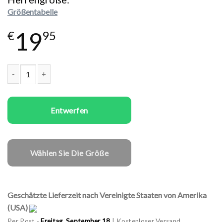
Größentabelle
19
€
95
Männer T-Shirts Marry Christmas Deer Menge
Entwerfen
Wählen Sie Die Größe
Geschätzte Lieferzeit nach Vereinigte Staaten von Amerika
(USA)
Per Post -
Freitag, September 18
| Kostenloser Versand