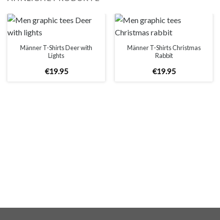
Anmerkung:
Die tatsächliche Farbe Ihres Produkts kann leicht von den
Bildern der Webseite abweichen. Dies kann verschiedene
Gründe haben, wie zum Beispiel die Helligkeit Ihres
Männer T-Shirts Deer with
Männer T-Shirts Christmas
Lights
Rabbit
Bildschirms oder die Lichtverhältnisse.
€
19
.
95
€
19
.
95
WICHTIG: Bitte überprüfen Sie die Größentabelle bevor Sie
Ihre Bestellung aufgeben!
GRÖSSENTABELLE
MEN
XS
S
M
L
XL
2XL
3XL
4XL
5XL
A
62cm
69cm
72cm
74cm
76cm
78cm
80cm
84cm
88cm
B
49cm
50cm
53cm
56cm
59cm
62cm
64cm
68cm
72cm