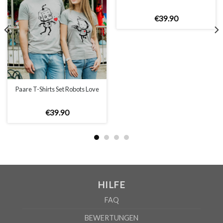
Bildschirms oder die Lichtverhältnisse.
€
39
.
90
WICHTIG: Bitte überprüfen Sie die Größentabelle bevor Sie
Ihre Bestellung aufgeben!
GRÖSSENTABELLE
Paare T-Shirts Set Robots Love
€
39
.
90
MEN
XS
S
M
L
XL
2XL
3XL
4XL
5XL
A
62cm
69cm
72cm
74cm
76cm
78cm
80cm
84cm
88cm
B
49cm
50cm
53cm
56cm
59cm
62cm
64cm
68cm
72cm
HILFE
Nach Angaben des Lieferanten kann die Fehlerquote 5% betragen
FAQ
BEWERTUNGEN