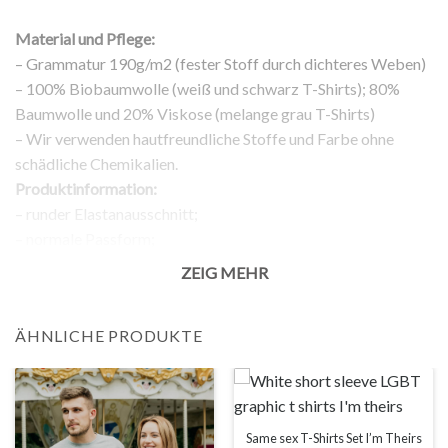
Material und Pflege:
– Grammatur 190g/m2 (fester Stoff durch dichteres Weben)
– 100% Biobaumwolle (weiß und schwarz T-Shirts); 80%
Baumwolle und 20% Viskose (melange grau T-Shirts)
– Wir verwenden hautfreundliche Stoffe und Farbe ohne
schädliche Chemikalien.
Produktinformation:
– runder Elastanausschnitt;
– normale Passform;
– kurze Ärmel;
ZEIG MEHR
– Aufdruck auf der Vorderseite;
Rückgabe:
ÄHNLICHE PRODUKTE
– 100% Rückgabegarantie.
Anmerkung:
Die tatsächliche Farbe Ihres Produkts kann leicht von den
Bildern der Webseite abweichen. Dies kann verschiedene
Gründe haben, wie zum Beispiel die Helligkeit Ihres
Same sex T-Shirts Set I’m Theirs