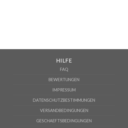
MEN
S
M
L
XL
2XL
3XL
A
69cm
71cm
73cm
75cm
77cm
79cm
B
54cm
57cm
60cm
63cm
66cm
69cm
WOMEN
HILFE
S
M
L
XL
FAQ
A
65cm
67cm
70cm
72cm
B
50cm
53cm
56cm
60cm
BEWERTUNGEN
Nach Angaben des Lieferanten kann die Fehlerquote 5% betragen
IMPRESSUM
DATENSCHUTZBESTIMMUNGEN
VERSANDBEDINGUNGEN
GESCHAEFTSBEDINGUNGEN