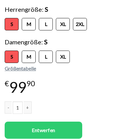
Herrengröße
S
S
M
L
XL
2XL
Damengröße
S
S
M
L
XL
Größentabelle
99
€
90
Paare Hoodies Set Lions Couple Menge
Entwerfen