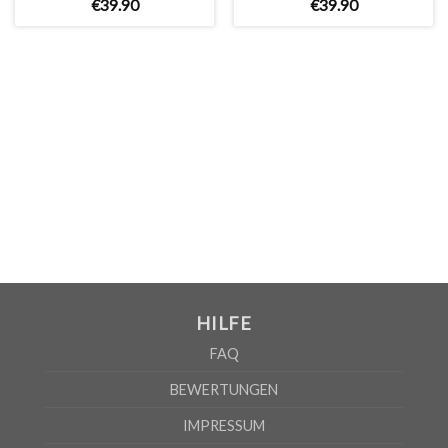
€
39
.
90
€
39
.
90
WICHTIG: Bitte überprüfen Sie die Größentabelle bevor Sie
Ihre Bestellung aufgeben!
GRÖSSENTABELLE
WOMEN
S
M
L
XL
2XL
A
61cm
63cm
65cm
67cm
69cm
B
41cm
44cm
47cm
50cm
53cm
HILFE
Nach Angaben des Lieferanten kann die Fehlerquote 5% betragen
FAQ
BEWERTUNGEN
IMPRESSUM