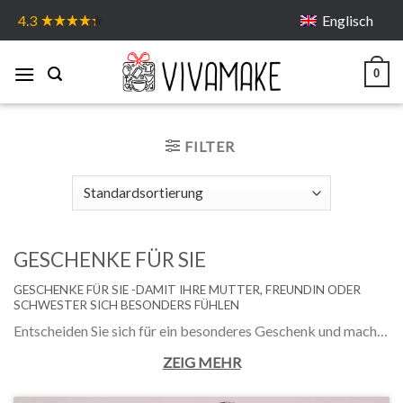
Skip
Englisch
4.3
to
content
0
FILTER
GESCHENKE FÜR SIE
GESCHENKE FÜR SIE -DAMIT IHRE MUTTER, FREUNDIN ODER
SCHWESTER SICH BESONDERS FÜHLEN
Entscheiden Sie sich für ein besonderes Geschenk und machen damit für jemanden einen Tag zum Fest. Hier finden Sie eine Vielfalt an Geschenken für Frauen und Mädchen von hoher Qualität.
ZEIG MEHR