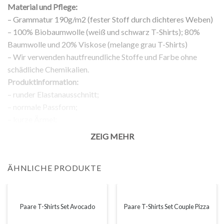
Material und Pflege:
– Grammatur 190g/m2 (fester Stoff durch dichteres Weben)
– 100% Biobaumwolle (weiß und schwarz T-Shirts); 80%
Baumwolle und 20% Viskose (melange grau T-Shirts)
– Wir verwenden hautfreundliche Stoffe und Farbe ohne
schädliche Chemikalien.
Produktinformation:
– runder Elastanausschnitt;
– normale Passform;
– kurze Ärmel;
– Aufdruck auf der Vorderseite;
ZEIG MEHR
Rückgabe:
– 100% Rückgabegarantie.
ÄHNLICHE PRODUKTE
Anmerkung:
Die tatsächliche Farbe Ihres Produkts kann leicht von den
Bildern der Webseite abweichen. Dies kann verschiedene
Gründe haben, wie zum Beispiel die Helligkeit Ihres
Paare T-Shirts Set Avocado
Paare T-Shirts Set Couple Pizza
Bildschirms oder die Lichtverhältnisse.