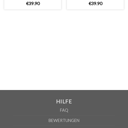
€
39
.
90
€
39
.
90
WICHTIG: Bitte überprüfen Sie die Größentabelle bevor Sie
Ihre Bestellung aufgeben!
GRÖSSENTABELLE
WOMEN
S
M
L
XL
2XL
A
61cm
63cm
65cm
67cm
69cm
B
41cm
44cm
47cm
50cm
53cm
HILFE
Nach Angaben des Lieferanten kann die Fehlerquote 5% betragen
FAQ
BEWERTUNGEN