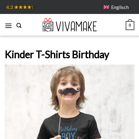
Skip
Englisch
4.3
to
content
0
Kinder T-Shirts Birthday