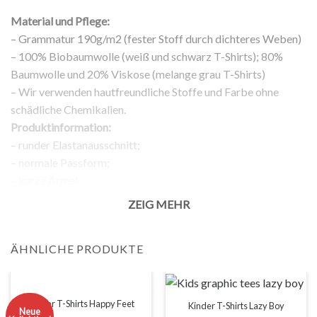
Material und Pflege:
– Grammatur 190g/m2 (fester Stoff durch dichteres Weben)
– 100% Biobaumwolle (weiß und schwarz T-Shirts); 80%
Baumwolle und 20% Viskose (melange grau T-Shirts)
– Wir verwenden hautfreundliche Stoffe und Farbe ohne
schädliche Chemikalien.
Produktinformation:
– runder Elastanausschnitt;
– normale Passform;
– kurze Ärmel;
– Aufdruck auf der Vorderseite;
ZEIG MEHR
Rückgabe:
– 100% Rückgabegarantie.
ÄHNLICHE PRODUKTE
Anmerkung:
Die tatsächliche Farbe Ihres Produkts kann leicht von den
Bildern der Webseite abweichen. Dies kann verschiedene
Gründe haben, wie zum Beispiel die Helligkeit Ihres
Kinder T-Shirts Happy Feet
Kinder T-Shirts Lazy Boy
Neue