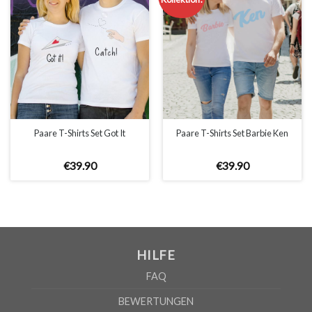
Paare T-Shirts Set Got It
Paare T-Shirts Set Barbie Ken
€
39
.
90
€
39
.
90
HILFE
FAQ
BEWERTUNGEN