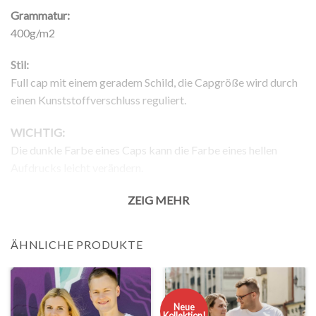
Grammatur:
400g/m2
Stil:
Full cap mit einem geradem Schild, die Capgröße wird durch
einen Kunststoffverschluss reguliert.
WICHTIG:
Die dunkle Farbe eines Caps kann die Farbe eines hellen
Aufdrucks leicht verändern.
Rückgabe:
ZEIG MEHR
– 100% Rückgabegarantie.
ÄHNLICHE PRODUKTE
Neue
Kollektion!