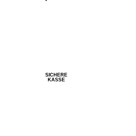
SICHERE
KASSE