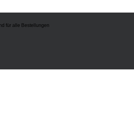
nd für alle Bestellungen