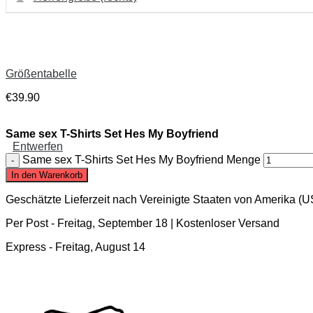
Größentabelle
€
39
.
90
Same sex T-Shirts Set Hes My Boyfriend
Entwerfen
Same sex T-Shirts Set Hes My Boyfriend Menge
In den Warenkorb
Geschätzte Lieferzeit nach Vereinigte Staaten von Amerika (
Per Post -
Freitag, September 18
| Kostenloser Versand
Express -
Freitag, August 14