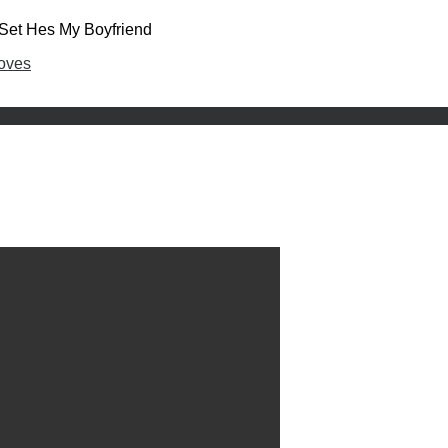
Set Hes My Boyfriend