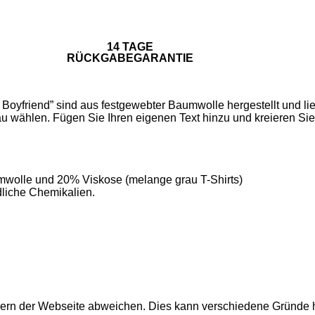
14 TAGE
RÜCKGABEGARANTIE
y Boyfriend” sind aus festgewebter Baumwolle hergestellt und 
 wählen. Fügen Sie Ihren eigenen Text hinzu und kreieren Sie d
wolle und 20% Viskose (melange grau T-Shirts)
dliche Chemikalien.
ldern der Webseite abweichen. Dies kann verschiedene Gründe h