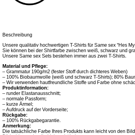
Beschreibung
Unsere qualitativ hochwertigen T-Shirts für Same sex “Hes M
Sie können bei der Shirtfarbe zwischen weiß, schwarz und grau
Unsere Same sex Sets bestehen immer aus zwei T-Shirts.
Material und Pflege:
– Grammatur 190g/m2 (fester Stoff durch dichteres Weben)
– 100% Biobaumwolle (weiß und schwarz T-Shirts); 80% Baum
– Wir verwenden hautfreundliche Stoffe und Farbe ohne schä
Produktinformation:
– runder Elastanausschnitt;
– normale Passform;
– kurze Ärmel;
– Aufdruck auf der Vorderseite;
Rückgabe:
– 100% Rückgabegarantie.
Anmerkung:
Die tatsächliche Farbe Ihres Produkts kann leicht von den Bi