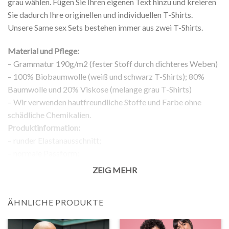
grau wählen. Fügen Sie Ihren eigenen Text hinzu und kreieren
Sie dadurch Ihre originellen und individuellen T-Shirts.
Unsere Same sex Sets bestehen immer aus zwei T-Shirts.
Material und Pflege:
– Grammatur 190g/m2 (fester Stoff durch dichteres Weben)
– 100% Biobaumwolle (weiß und schwarz T-Shirts); 80%
Baumwolle und 20% Viskose (melange grau T-Shirts)
– Wir verwenden hautfreundliche Stoffe und Farbe ohne
schädliche Chemikalien.
Produktinformation:
– runder Elastanausschnitt;
– normale Passform;
– kurze Ärmel;
ZEIG MEHR
– Aufdruck auf der Vorderseite;
Rückgabe:
ÄHNLICHE PRODUKTE
– 100% Rückgabegarantie.
Anmerkung: