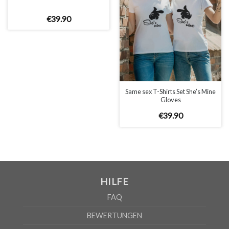
Bildschirms oder die Lichtverhältnisse.
€
39
.
90
WICHTIG: Bitte überprüfen Sie die Größentabelle bevor Sie
Ihre Bestellung aufgeben!
GRÖSSENTABELLE
Same sex T-Shirts Set She’s Mine
Gloves
€
39
.
90
WOMEN
S
M
L
XL
2XL
A
61cm
63cm
65cm
67cm
69cm
B
41cm
44cm
47cm
50cm
53cm
HILFE
Nach Angaben des Lieferanten kann die Fehlerquote 5% betragen
FAQ
BEWERTUNGEN