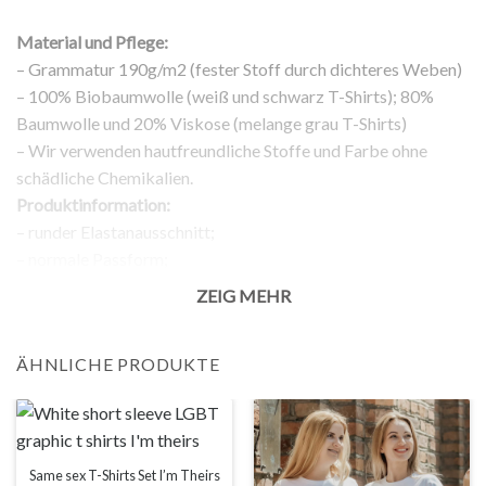
Material und Pflege:
– Grammatur 190g/m2 (fester Stoff durch dichteres Weben)
– 100% Biobaumwolle (weiß und schwarz T-Shirts); 80%
Baumwolle und 20% Viskose (melange grau T-Shirts)
– Wir verwenden hautfreundliche Stoffe und Farbe ohne
schädliche Chemikalien.
Produktinformation:
– runder Elastanausschnitt;
– normale Passform;
– kurze Ärmel;
ZEIG MEHR
– Aufdruck auf der Vorderseite;
Rückgabe:
ÄHNLICHE PRODUKTE
– 100% Rückgabegarantie.
Anmerkung:
Die tatsächliche Farbe Ihres Produkts kann leicht von den
Bildern der Webseite abweichen. Dies kann verschiedene
Gründe haben, wie zum Beispiel die Helligkeit Ihres
Same sex T-Shirts Set I’m Theirs